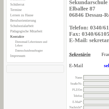
Sekundarschule 
Schülerrat
Elballee 87
Termine
06846 Dessau-R
Lernen zu Hause
Berufsorientierung
Schulsozialarbeit
Telefon: 0340/6
Pädagogische Mitarbeit
Fax: 0340/6610
Kontakte
E-Mail: sekretar
Dienstmail Lehrerinnen und
Lehrer
Datenschutzbeauftragter
Sekretärin
Fra
Impressum
E-Mail
se
Name:
Straße/Nr.:
PLZ/Ort:
Telefon:
E-Mail*:
Nachricht*: