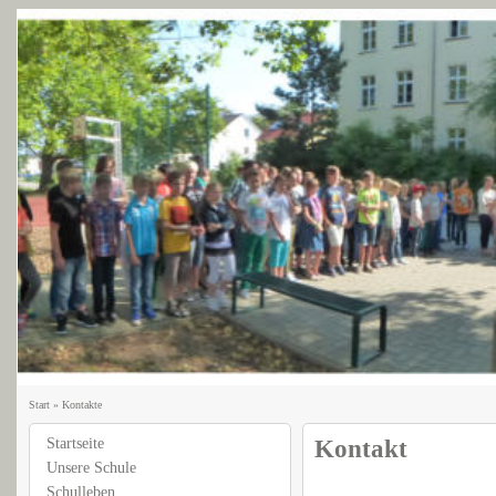
Start
»
Kontakte
Startseite
Kontakt
Unsere Schule
Schulleben